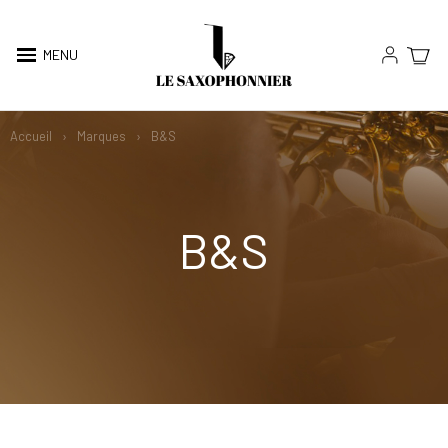
MENU
Accueil
Marques
B&S
B&S